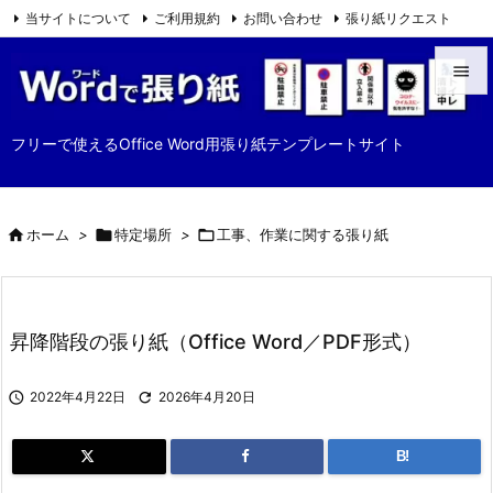
当サイトについて
ご利用規約
お問い合わせ
張り紙リクエスト

Feedly
RSS


メニュ
フリーで使えるOffice Word用張り紙テンプレートサイト

サイド


ホーム
>

特定場所
>

工事、作業に関する張り紙
前へ

次へ

昇降階段の張り紙（Office Word／PDF形式）
検索

2022年4月22日

2026年4月20日
B!