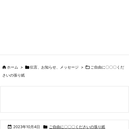

ホーム
>

伝言、お知らせ、メッセージ
>

ご自由に〇〇〇くだ
さいの張り紙

2023年10月4日

ご自由に〇〇〇くださいの張り紙