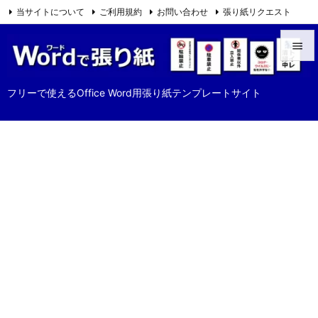
当サイトについて
ご利用規約
お問い合わせ
張り紙リクエスト

Feedly
RSS


メニュ
フリーで使えるOffice Word用張り紙テンプレートサイト

サイド

前へ

次へ

検索