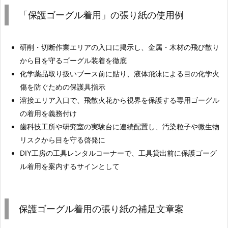
「保護ゴーグル着用」の張り紙の使用例
研削・切断作業エリアの入口に掲示し、金属・木材の飛び散り
から目を守るゴーグル装着を徹底
化学薬品取り扱いブース前に貼り、液体飛沫による目の化学火
傷を防ぐための保護具指示
溶接エリア入口で、飛散火花から視界を保護する専用ゴーグル
の着用を義務付け
歯科技工所や研究室の実験台に連続配置し、汚染粒子や微生物
リスクから目を守る啓発に
DIY工房の工具レンタルコーナーで、工具貸出前に保護ゴーグ
ル着用を案内するサインとして
保護ゴーグル着用の張り紙の補足文章案