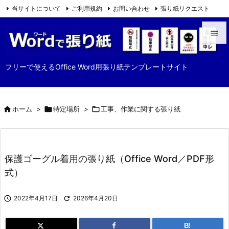
当サイトについて
ご利用規約
お問い合わせ
張り紙リクエスト

Feedly
RSS


メニュ
フリーで使えるOffice Word用張り紙テンプレートサイト

サイド


ホーム
>

特定場所
>

工事、作業に関する張り紙
前へ

次へ

保護ゴーグル着用の張り紙（Office Word／PDF形
検索
式）

2022年4月17日

2026年4月20日
B!