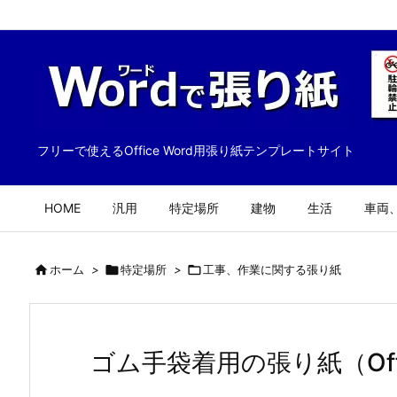
フリーで使えるOffice Word用張り紙テンプレートサイト
HOME
汎用
特定場所
建物
生活
車両

ホーム
>

特定場所
>

工事、作業に関する張り紙
ゴム手袋着用の張り紙（Offi