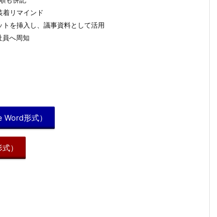
装着リマインド
ットを挿入し、議事資料として活用
社員へ周知
 Word形式）
形式）