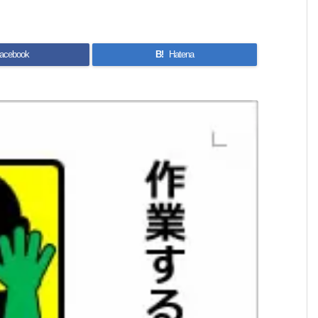
acebook
B!
Hatena