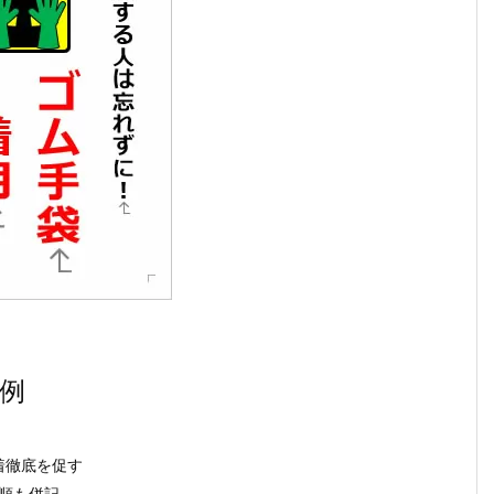
例
着徹底を促す
手順も併記