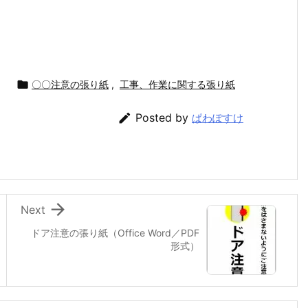

〇〇注意の張り紙
,
工事、作業に関する張り紙

Posted by
ぱわぽすけ

Next
ドア注意の張り紙（Office Word／PDF
形式）