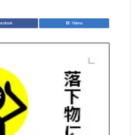
acebook
B!
Hatena