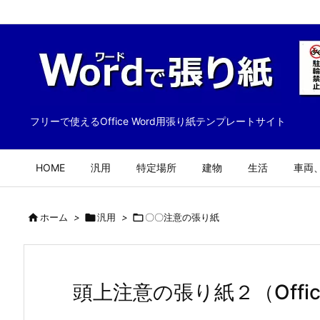
フリーで使えるOffice Word用張り紙テンプレートサイト
HOME
汎用
特定場所
建物
生活
車両

ホーム
>

汎用
>

〇〇注意の張り紙
頭上注意の張り紙２（Offic