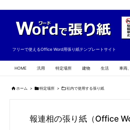
フリーで使えるOffice Word用張り紙テンプレートサイト
HOME
汎用
特定場所
建物
生活
車両

ホーム
>

特定場所
>

社内で使用する張り紙
報連相の張り紙（Office W