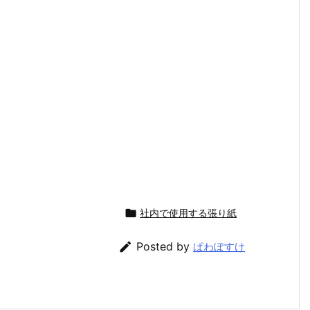

社内で使用する張り紙

Posted by
ぱわぽすけ