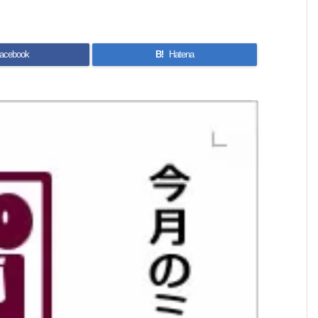
acebook
B!
Hatena