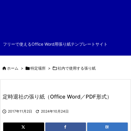
フリーで使えるOffice Word用張り紙テンプレートサイト

ホーム
>

特定場所
>

社内で使用する張り紙
定時退社の張り紙（Office Word／PDF形式）

2017年11月2日

2024年10月24日
B!