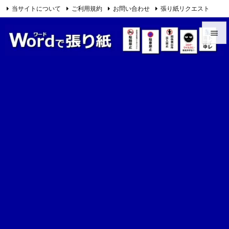
当サイトについて
ご利用規約
お問い合わせ
張り紙リクエスト

Feedly
RSS


メニュ

サイド

前へ

次へ

検索