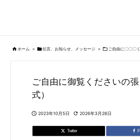

ホーム
>

伝言、お知らせ、メッセージ
>

ご自由に〇〇〇
ご自由に御覧くださいの張り紙（
式）

2023年10月5日

2026年3月28日
Twitter
F