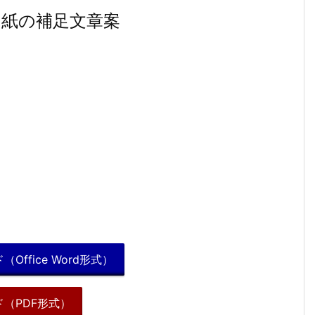
紙の補足文章案
。
fice Word形式）
（PDF形式）