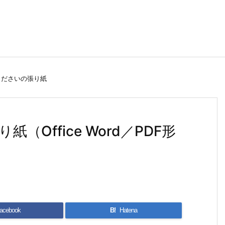
くださいの張り紙
Office Word／PDF形
acebook
B!
Hatena