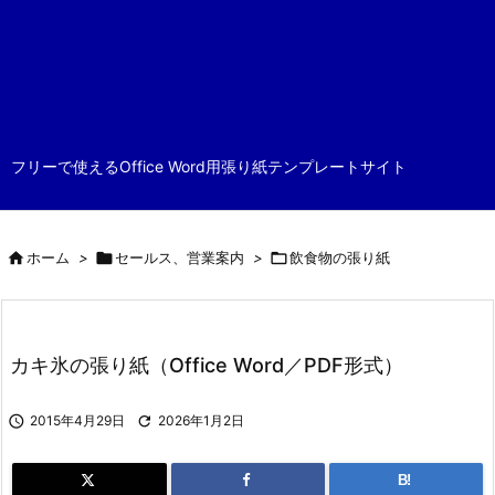
フリーで使えるOffice Word用張り紙テンプレートサイト

ホーム
>

セールス、営業案内
>

飲食物の張り紙
カキ氷の張り紙（Office Word／PDF形式）

2015年4月29日

2026年1月2日
B!