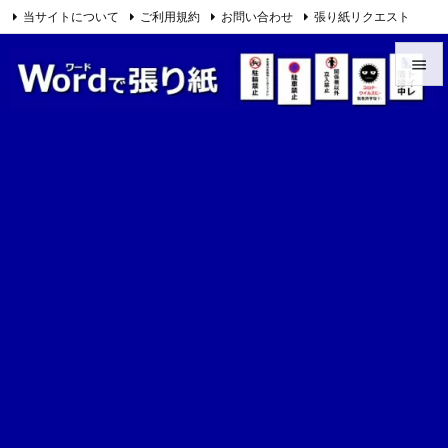
当サイトについて
ご利用規約
お問い合わせ
張り紙リクエスト

Feedly
RSS


メニュ

サイド

前へ

次へ

検索