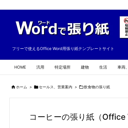
フリーで使えるOffice Word用張り紙テンプレートサイト
HOME
汎用
特定場所
建物
生活
車両

ホーム
>

セールス、営業案内
>

飲食物の張り紙
コーヒーの張り紙（Office 