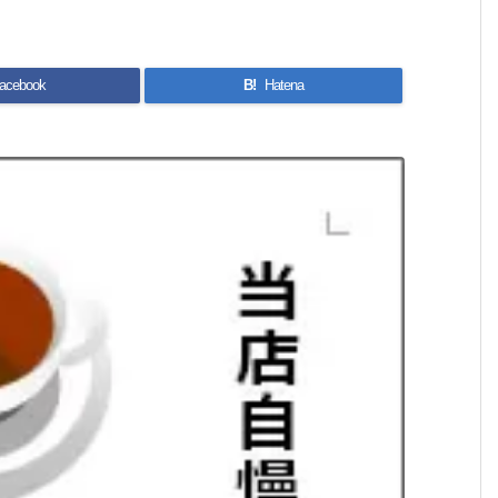
acebook
B!
Hatena