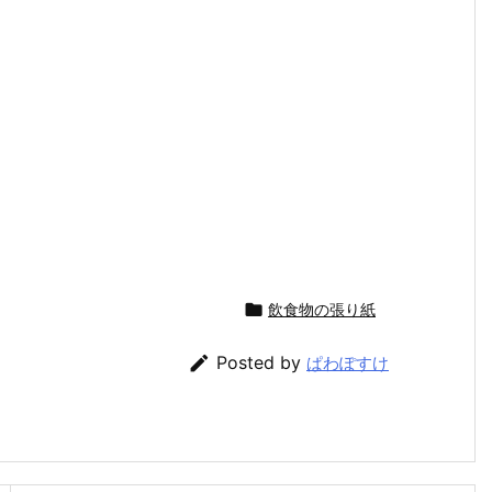

飲食物の張り紙

Posted by
ぱわぽすけ