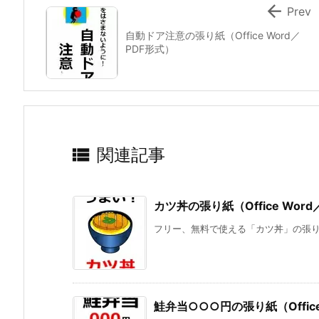

Prev
自動ドア注意の張り紙（Office Word／
PDF形式）

関連記事
カツ丼の張り紙（Office Wor
フリー、無料で使える「カツ丼」の張り紙です。O
鮭弁当○○○円の張り紙（Office