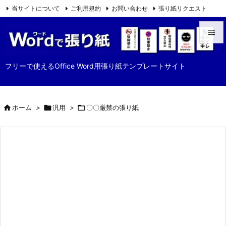
当サイトについて
ご利用規約
お問い合わせ
張り紙リクエスト

Feedly
RSS


メニュ
フリーで使えるOffice Word用張り紙テンプレートサイト

サイド


ホーム
>

汎用
>

〇〇厳禁の張り紙
前へ

次へ

検索