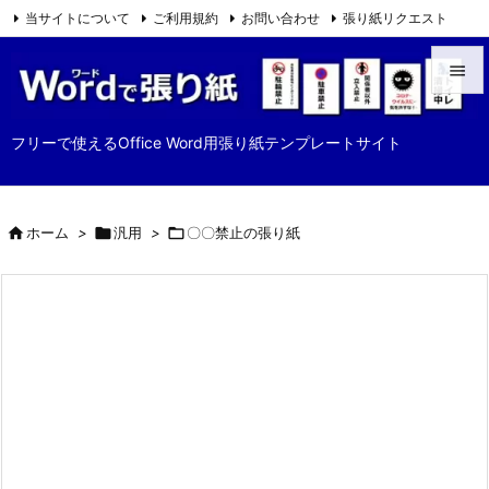
当サイトについて
ご利用規約
お問い合わせ
張り紙リクエスト

Feedly
RSS


メニュ
フリーで使えるOffice Word用張り紙テンプレートサイト

サイド


ホーム
>

汎用
>

〇〇禁止の張り紙
前へ

次へ

検索