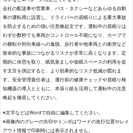
会社の配送車や営業車、バス・タクシーなどあらゆる自動
車の運転席に設置し、ドライバーの居眠りによる重大事故
を防止するための強い注意喚起文です。運転中の居眠りは
わずか数秒でも車両がコントロール不能になり、カーブで
の横転や対向車線への逸脱、歩行者や他車両との衝突など
致命的な事故につながるリスクが非常に高くなります。定
期的に休憩を取り、眠気覚ましや仮眠スペースの利用を促
す文言を併記すると、より効果的なリスク低減が図れま
す。安全管理責任者は、運行前の健康チェックや居眠り検
知機器の導入とともに、本張り紙を活用して運転中の注意
喚起を徹底してください。
※文字などはWordで自由に編集してください。
※画像内のグレーの矢印やトンボはワードの改行位置やレイ
アウト情報で印刷時には表示されません。