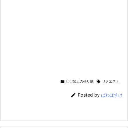

〇〇禁止の張り紙

リクエスト

Posted by
ぱわぽすけ