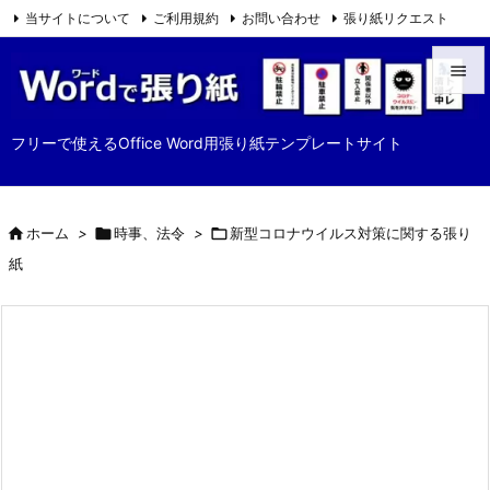
当サイトについて
ご利用規約
お問い合わせ
張り紙リクエスト

Feedly
RSS


メニュ
フリーで使えるOffice Word用張り紙テンプレートサイト

サイド


ホーム
>

時事、法令
>

新型コロナウイルス対策に関する張り
前へ
紙

次へ

検索