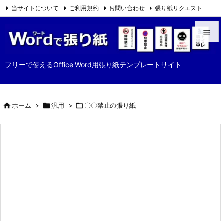
当サイトについて
ご利用規約
お問い合わせ
張り紙リクエスト

Feedly
RSS


メニュ
フリーで使えるOffice Word用張り紙テンプレートサイト

サイド


ホーム
>

汎用
>

〇〇禁止の張り紙
前へ

次へ

検索