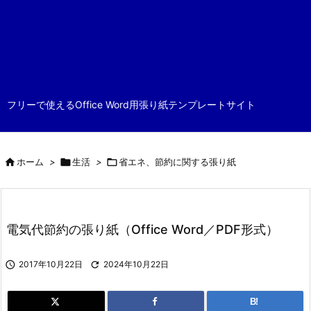
フリーで使えるOffice Word用張り紙テンプレートサイト

ホーム
>

生活
>

省エネ、節約に関する張り紙
電気代節約の張り紙（Office Word／PDF形式）

2017年10月22日

2024年10月22日
B!