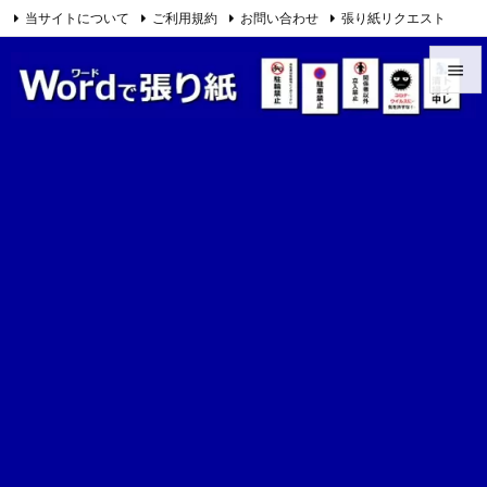
当サイトについて
ご利用規約
お問い合わせ
張り紙リクエスト

Feedly
RSS


メニュ

サイド

前へ

次へ

検索