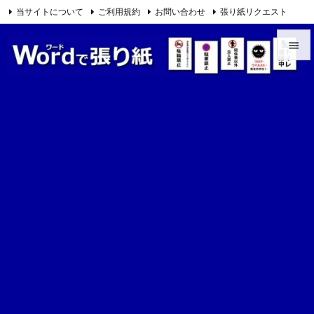
当サイトについて
ご利用規約
お問い合わせ
張り紙リクエスト

Feedly
RSS


メニュ

サイド

前へ

次へ

検索