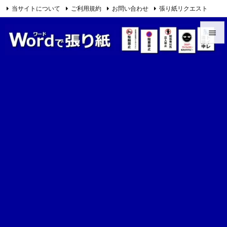
当サイトについて
ご利用規約
お問い合わせ
張り紙リクエスト

Feedly
RSS


メニュ

サイド

前へ

次へ

検索