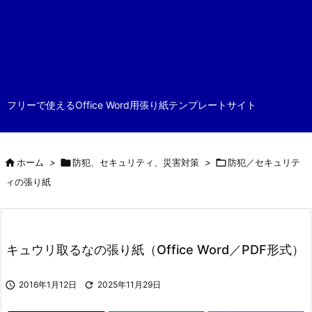
フリーで使えるOffice Word用張り紙テンプレートサイト

ホーム
>

防犯、セキュリティ、災害対策
>

防犯／セキュリテ
ィの張り紙
キュウリ取るなの張り紙（Office Word／PDF形式）

2016年1月12日

2025年11月29日